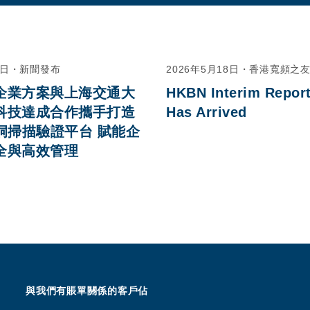
0日
・
新聞發布
2026年5月18日
・
香港寬頻之
企業方案與上海交通大
HKBN Interim Report
科技達成合作攜手打造
Has Arrived
洞掃描驗證平台 賦能企
全與高效管理
與我們有賬單關係的客戶佔