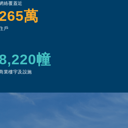
網絡覆蓋近
265萬
住戶
8,220幢
商業樓宇及設施