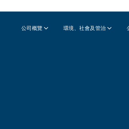
公司概覽
環境、社會及管治
領先的電訊及科技方案供
解決方案。我們強大的網
社會奠定了基礎。