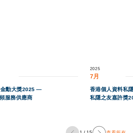
2025
7月
金勳大獎2025 —
香港個人資料私隱
頻服務供應商
私隱之友嘉許獎20
1
查看所有
1
/
15