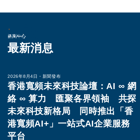
新聞中心
最新消息
創新連繫生活
驅動企業革新
2026年8月4日
・
新聞發布
香港寬頻未來科技論壇：AI ∞ 網
絡 ∞ 算力 匯聚各界領袖 共探
香港寬頻銳意推動革新，帶動社會進步。作為
未來科技新格局 同時推出「香
應商，我們為企業及住宅客戶提供全面的優質
絡基建及創新的解決方案為重塑現在和未來的
港寬頻AI+」一站式AI企業服務
平台