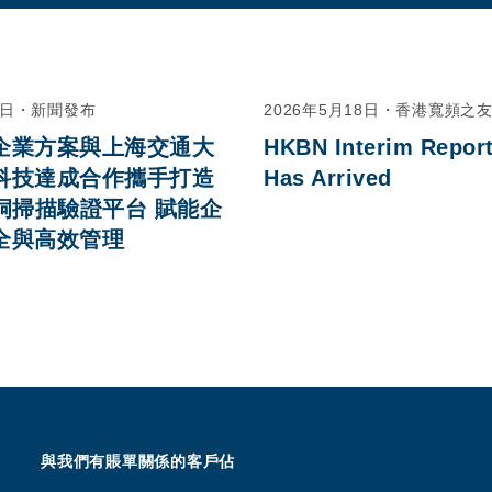
0日
・
新聞發布
2026年5月18日
・
香港寬頻之
企業方案與上海交通大
HKBN Interim Report
科技達成合作攜手打造
Has Arrived
洞掃描驗證平台 賦能企
全與高效管理
與我們有賬單關係的客戶佔