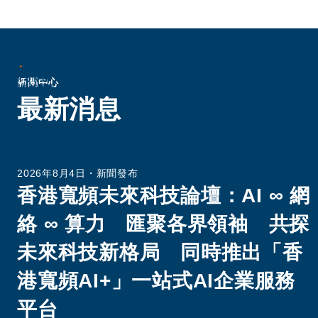
新聞中心
最新消息
創新連繫生活
驅動企業革新
2026年8月4日
・
新聞發布
香港寬頻未來科技論壇：AI ∞ 網
絡 ∞ 算力 匯聚各界領袖 共探
香港寬頻銳意推動革新，帶動社會進步。作為
未來科技新格局 同時推出「香
應商，我們為企業及住宅客戶提供全面的優質
絡基建及創新的解決方案為重塑現在和未來的
港寬頻AI+」一站式AI企業服務
平台