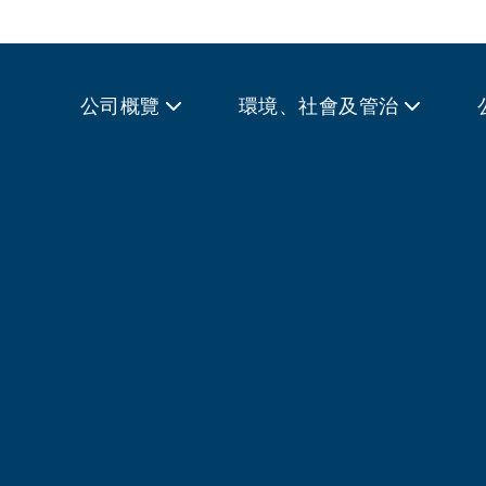
公司概覽
環境、社會及管治
領先的電訊及科技方案供
解決方案。我們強大的網
社會奠定了基礎。