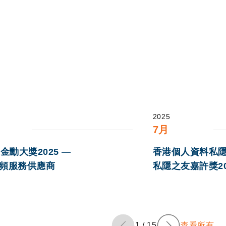
2025
7月
金勳大獎2025 —
香港個人資料私隱
頻服務供應商
私隱之友嘉許獎20
1
查看所有
1
/
15