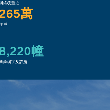
網絡覆蓋近
265萬
住戶
8,220幢
商業樓宇及設施