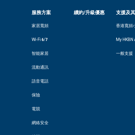
服務方案
續約/升級優惠
支援及
家居寬頻
香港寬頻
Wi-Fi 6/7
My HKBN 
智能家居
一般支援
流動通訊
語音電話
保險
電競
網絡安全