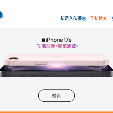
新居入伙優惠
至筍推介