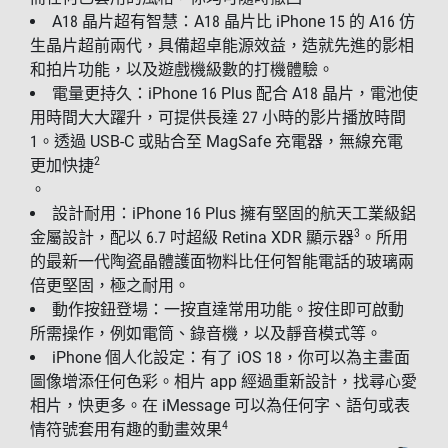
A18 晶片超有智慧：A18 晶片比 iPhone 15 的 A16 仿
生晶片超前兩代，具備超卓能源效益，造就先進的影相
和拍片功能，以及遊戲機級數的打機體驗。
電量更持久：iPhone 16 Plus 配合 A18 晶片，電池使
用時間大大躍升，可提供長達 27 小時的影片播放時間
1。透過 USB-C 或貼合至 MagSafe 充電器，無線充電
2
更加快捷
。
設計耐用：iPhone 16 Plus 擁有堅固的航天工業級鋁
3
金屬設計，配以 6.7 吋超級 Retina XDR 顯示器
。所用
的最新一代陶瓷晶體護面物料比任何智能電話的玻璃兩
倍更堅固，極之耐用。
動作按鈕登場：一按直達常用功能。按住即可啟動
所需操作，例如電筒、錄音機，以及靜音模式等。
iPhone 個人化設定：有了 iOS 18，你可以為主畫面
圖像增添任何色彩。相片 app 經過重新設計，找尋心愛
相片，快更多。在 iMessage 可以為任何字、語句或表
4
情符號套用有趣的動畫效果