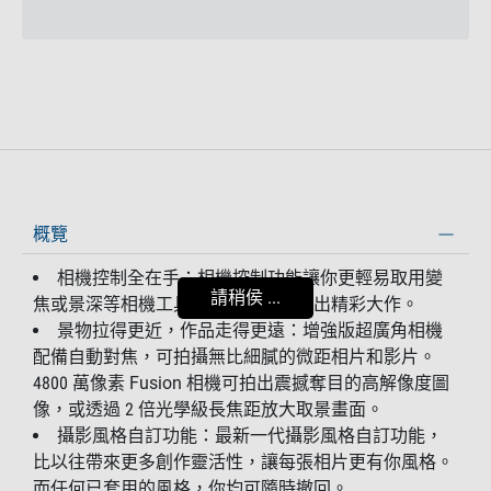
概覽
相機控制全在手：相機控制功能讓你更輕易取用變
請稍侯 ...
焦或景深等相機工具，以神級速度影出精彩大作。
景物拉得更近，作品走得更遠：增強版超廣角相機
配備自動對焦，可拍攝無比細膩的微距相片和影片。
4800 萬像素 Fusion 相機可拍出震撼奪目的高解像度圖
像，或透過 2 倍光學級長焦距放大取景畫面。
攝影風格自訂功能：最新一代攝影風格自訂功能，
比以往帶來更多創作靈活性，讓每張相片更有你風格。
而任何已套用的風格，你均可隨時撤回。