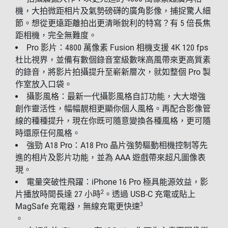
機，大拍微距相片及氣勢磅礴的廣角影像，捕捉驚人細
節。想從更遠距離拍出更清晰銳利的特寫？有 5 倍長焦
距相機，完全無難度。
Pro 影片：4800 萬像素 Fusion 相機支援 4K 120 fps
杜比視界，並備有數個錄音室級數咪高風帶來更高質素
的錄音，將影片拍攝提升至嶄新層次，就如整個 Pro 製
作室放入口袋。
攝影風格：最新一代攝影風格自訂功能，大大增強
創作靈活性，幅幅靚相更顯你個人風格。再配合影像管
線的種種提升，現在你既可隨意變換各種風格，更可隨
時還原任何風格。
強勁 A18 Pro：A18 Pro 晶片強勢驅動相機控制等先
進的相片及影片功能，並為 AAA 遊戲帶來超凡圖像表
現。
電量突破性飛躍：iPhone 16 Pro 極具能源效益，影
2
片播放時間長達 27 小時
。透過 USB-C 充電或貼上
3
MagSafe 充電器，無線充電更快速
。