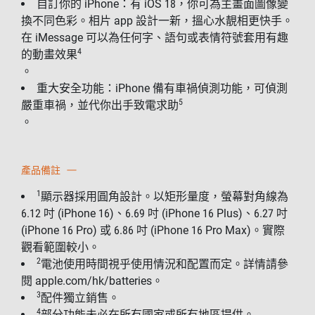
自訂你的 iPhone：有 iOS 18，你可為主畫面圖像變
換不同色彩。相片 app 設計一新，搵心水靚相更快手。
在 iMessage 可以為任何字、語句或表情符號套用有趣
4
的動畫效果
。
重大安全功能：iPhone 備有車禍偵測功能，可偵測
5
嚴重車禍，並代你出手致電求助
。
產品備註
1
顯示器採用圓角設計。以矩形量度，螢幕對角線為
6.12 吋 (iPhone 16)、6.69 吋 (iPhone 16 Plus)、6.27 吋
(iPhone 16 Pro) 或 6.86 吋 (iPhone 16 Pro Max)。實際
觀看範圍較小。
2
電池使用時間視乎使用情況和配置而定。詳情請參
閱 apple.com/hk/batteries。
3
配件獨立銷售。
4
部分功能未必在所有國家或所有地區提供。