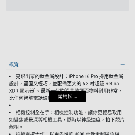
概覽
亮眼出眾的鈦金屬設計：iPhone 16 Pro 採用鈦金屬
設計，堅固又輕巧，並配備更大的 6.3 吋超級 Retina
1
XDR 顯示器
。最新一代陶瓷晶體護面物料耐用非常，
請稍侯 ...
比任何智能電話玻璃堅固達兩倍。
相機控制全在手：相機控制功能，讓你更輕易取用
如變焦或景深等相機工具，隨時以神級速度，拍下靚片
靚相。
拍攝震撼大作：以更先進的 4800 萬像素超廣角相