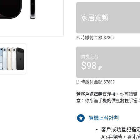
家居寬頻
即時繳付金額 $7809
買機上台
$98
起
即時繳付金額 $7809
若客戶選擇購買淨機，你可瀏覽「
意：你所選手機的供應將視乎當
買機上台計劃
客戶成功登記指定服
Air手機時，香