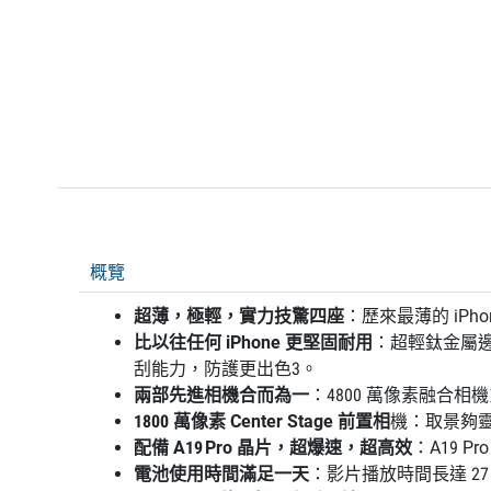
概覽
超薄，極輕，實力技驚四座
：歷來最薄的 iPh
比以往任何 iPhone 更堅固耐⽤
：超輕鈦金屬邊框
刮能力，防護更出色3。
兩部先進相機合而為一
：4800 萬像素融合
1800 萬像素 Center Stage 前置相
機：取景夠
配備 A19 Pro 晶片，超爆速，超高效
：A19 
電池使用時間滿足一天
：影片播放時間長達 27