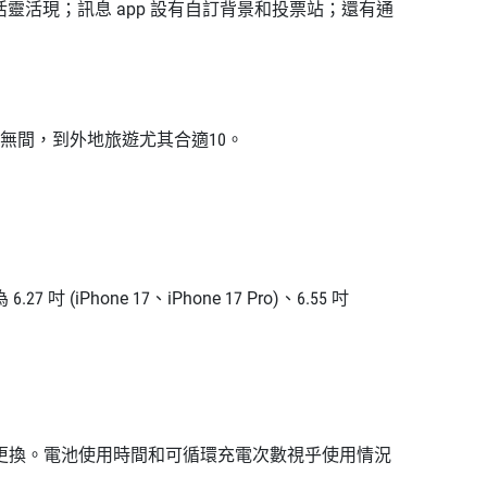
態活靈活現；訊息 app 設有自訂背景和投票站；還有通
接順暢無間，到外地旅遊尤其合適10。
e 17、iPhone 17 Pro)、6.55 吋
更換。電池使用時間和可循環充電次數視乎使用情況