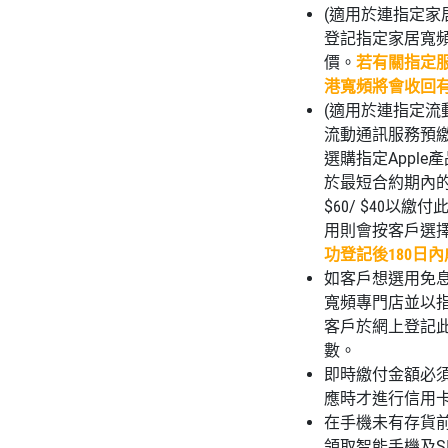
(適用於連指定家
登記指定家居寬頻
價。
若有關指定服
港寬頻將會收回
(適用於連指定流動
流動通訊服務預
選購指定Appl
於最短合約期內的
$60/ $40
用則會按客戶選
功登記後180日
如客戶想選用免息分期
寬頻專門店並以
客戶於網上登記
數。
即時繳付金額必
應時才進行信用
在手機未有存貨
領取智能手機及S