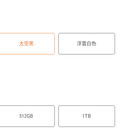
太空黑
浮雲白色
512GB
1TB