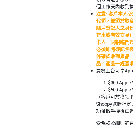
個工作天內收到
注意: 客戶本人
代領，並須於取貨
賬戶登記人之身份
正本或有效交易
卡人一同親臨門市換
必須即時確認包
條確認收到產品
品。產品一經簽
買機上台可享
App
$300 Apple
$500 Apple 
（客戶可於換領
i
Shoppy
選購指定
功領取手機後兩
受條款及細則約