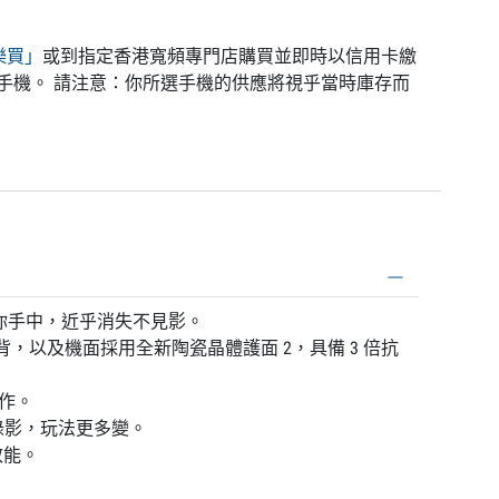
寬樂買」
或到指定香港寬頻專門店購買並即時以信用卡繳
手機。 請注意：你所選手機的供應將視乎當時庫存而
薄，在你手中，近乎消失不見影。
 機背，以及機面採用全新陶瓷晶體護面 2，具備 3 倍抗
大作。
錄影，玩法更多變。
效能。