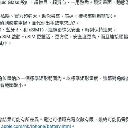
iquid Glass 設計，超悅目、超賞心、一用熟悉。鎖定畫面，動
私隱、實力超強大。助你書寫、表達，樣樣事輕鬆辦妥6。
，可偵測嚴重車禍，並代你出手致電求助7。
 網絡9、藍牙 6、和 eSIM10，連線更快又安全，時刻保持連繫。
r 透過 eSIM 啟動。eSIM 更靈活、更方便，安全度更高，而且連
其中。
標準矩形範圍內。以標準矩形量度，螢幕對角線為 6.27 吋 (iPhon
)。實際觀看範圍較小。
際結果可能有所差異。電池可循環充電次數有限，最終可能仍需
及
apple.com/hk/iphone/battery.html
。