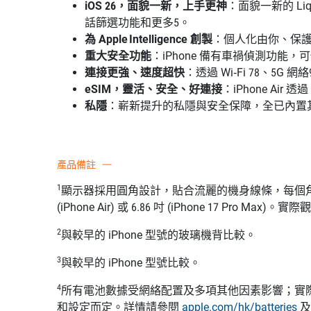
iOS 26，面貌一新，上手更神
：面貌一新的 L
話篩選功能和更多5。
為 Apple Intelligence 創製
：個人化由你、保護
重大安全功能
：iPhone 備有車禍偵測功能
連接更強、速度超快
：透過 Wi‑Fi 78、5G
eSIM，靈活、安全、好連接
：iPhone Ai
私隱
：嶄新提升的私隱與安全保障，全已內置
產品備註
1
顯示器採用圓角設計，貼合流麗的機身線條，每個角位盡納於一個
(iPhone Air) 或 6.86 吋 (iPhone 17 Pro Max
2
與較早的 iPhone 型號的玻璃機背比較。
3
與較早的 iPhone 型號比較。
4
所有電池數據受網絡配置及多項其他因素影響；實
和設定而定。詳情請參閱
apple.com/hk/batteries