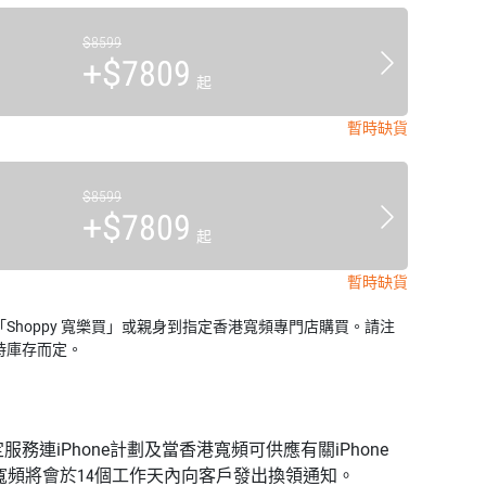
$8599
+$7809
起
暫時缺貨
$8599
+$7809
起
暫時缺貨
Shoppy 寬樂買」或親身到指定香港寬頻專門店購買。請注
時庫存而定。
務連iPhone計劃及當香港寬頻可供應有關iPhone
港寬頻將會於14個工作天內向客戶發出換領通知。