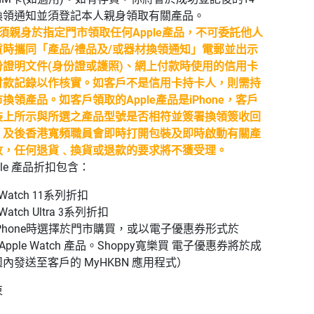
換領通知並須登記本人親身領取有關產品。
必須親身於指定門市領取任何Apple產品，不可委託他人
時攜同「產品/禮品及/或器材換領通知」電郵並出示
證明文件(身份證或護照)、網上付款時使用的信用卡
付款記錄以作核實。如客戶不是信用卡持卡人，則需持
領產品。如客戶領取的Apple產品是iPhone，客戶
裝上所示與所選之產品型號是否相符並簽署換領簽收回
，及後香港寬頻職員會即時打開包裝及即時啟動有關產
收，任何退貨﹑換貨或退款的要求將不獲受理。
le
產品折扣包含：
 Watch 11
系列折扣
Watch Ultra 3
系列折扣
Phone
時選擇於門市購買，或以電子優惠券形
式於
Apple Watch
產品。
Shoppy
寬樂買 電子
優惠券將於成
週內發送至客戶的
MyHKBN
應
用程式）
束