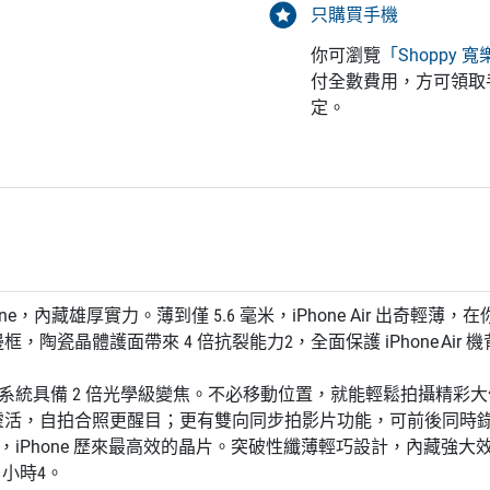
只購買手機
你可瀏覽
「Shoppy 
付全數費用，方可領取
定。
one，內藏雄厚實力。薄到僅 5.6 毫米，iPhone Air 出奇輕
，陶瓷晶體護面帶來 4 倍抗裂能⼒2，全面保護 iPhone Air
相機系統具備 2 倍光學級變焦。不必移動位置，就能輕鬆拍攝精彩
靈活，自拍合照更醒目；更有雙向同步拍影片功能，可前後同時
Pro，iPhone 歷來最高效的晶片。突破性纖薄輕巧設計，內藏強大
 小時4。