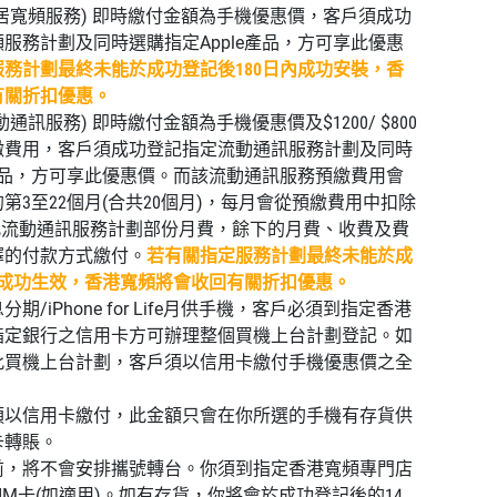
居寬頻服務) 即時繳付金額為手機優惠價，客戶須成功
服務計劃及同時選購指定Apple產品，方可享此優惠
務計劃最終未能於成功登記後180日內成功安裝，香
有關折扣優惠。
通訊服務) 即時繳付金額為手機優惠價及$1200/ $800
繳費用，客戶須成功登記指定流動通訊服務計劃及同時
e產品，方可享此優惠價。而該流動通訊服務預繳費用會
第3至22個月(合共20個月)，每月會從預繳費用中扣除
以繳付此流動通訊服務計劃部份月費，餘下的月費、收費及費
擇的付款方式繳付。
若有關指定服務計劃最終未能於成
內成功生效，香港寬頻將會收回有關折扣優惠。
/iPhone for Life月供手機，客戶必須到指定香港
指定銀行之信用卡方可辦理整個買機上台計劃登記。如
此買機上台計劃，客戶須以信用卡繳付手機優惠價之全
須以信用卡繳付，此金額只會在你所選的手機有存貨供
卡轉賬。
前，將不會安排攜號轉台。你須到指定香港寬頻專門店
IM卡(如適用)。如有存貨，你將會於成功登記後的14