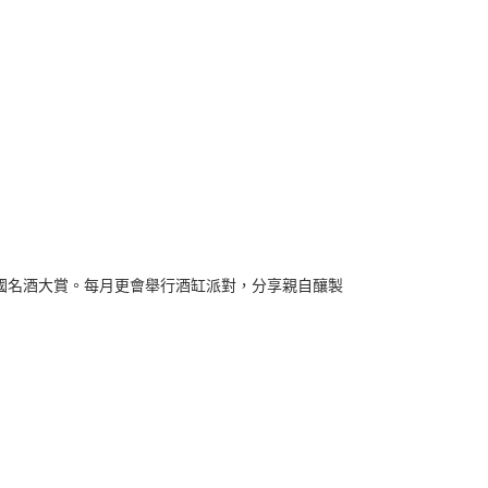
國名酒大賞。每月更會舉行酒缸派對，分享親自釀製