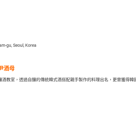
am-gu, Seoul, Korea
尹酒母
釀酒教室，透過自釀的傳統韓式酒搭配親手製作的料理出名，更曾獲得韓