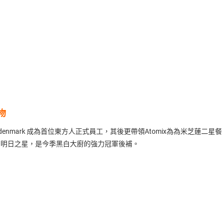
物
enmark 成為首位東方人正式員工，其後更帶領Atomix為為米芝蓮二星餐廳，
的明日之星，是今季黑白大廚的強力冠軍後補。