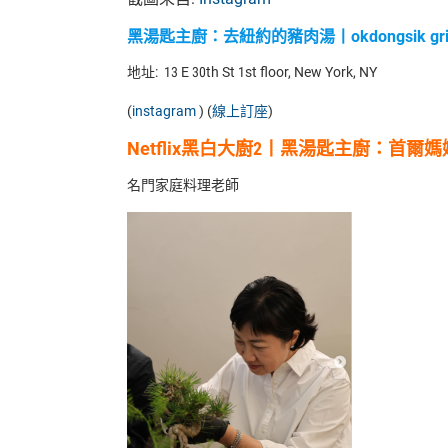
黑湯匙主廚
：
去紐約的豬肉湯丨okdongsik grill
地址:
13 E 30th St 1st floor, New York, NY
(
instagram
) (
線上訂座
)
Netflix黑白大廚2丨黑湯匙主廚
：
首爾媽
名門家庭料理老師