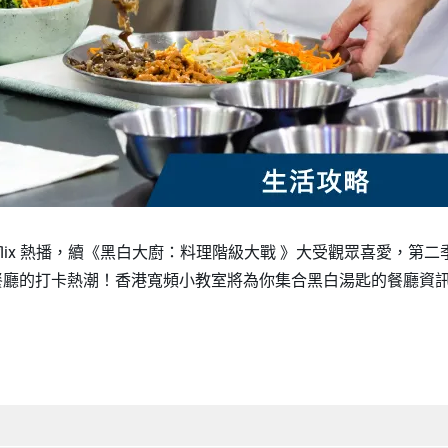
tflix 熱播，續《黑白大廚：料理階級大戰 》大受觀眾喜愛，第二
及餐廳的打卡熱潮！香港寬頻小教室將為你集合黑白湯匙的餐廳資