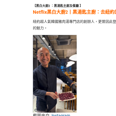
【黑白大廚2 ：黑湯匙主廚及餐廳 】
Netflix黑白大廚2丨黑湯匙主廚
：
去紐約
紐約超人氣韓國豬肉湯專門店的創辦人，更曾因此登上
的魅力。
截圖來自:
Instagram