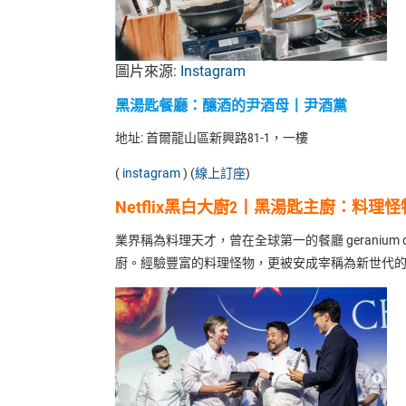
圖片來源:
Instagram
黑湯匙餐廳
：
釀酒的尹酒母丨尹酒黨
地址: 首爾龍山區新興路81-1，一樓
(
instagram
) (
線上訂座
)
Netflix黑白大廚2丨黑湯匙主廚
：
料理怪
業界稱為料理天才，曾在全球第一的餐廳 geranium d
廚。經驗豐富的料理怪物，更被安成宰稱為新世代