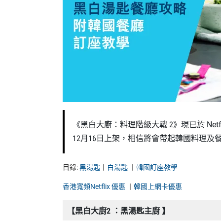
《黑白大廚：料理階級大戰 2》現已於 Ne
12月16日上架，相信將會帶起韓國料理
目錄:
黑湯匙
丨
白湯匙
丨
韓國訂座教學
香港寬頻Netflix 優惠
丨
韓國上網卡優惠
【黑白大廚2 ：黑湯匙主廚 】