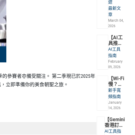
遊
個深圳
最新文
匹克球
章
場地懶
March 04,
人包
2026
【AI工
具推
薦】上
AI工具
班族必
指南
備: 7款
February
提升職
09, 2026
場效率
季的參賽者亦備受關注。 第二季現已於2025年
的AI工
【Wi-Fi
具
慢？上
訊，立即準備你的美食朝聖之旅。
唔到
新手寬
網？】
頻指南
一文整
January
合4大
14, 2026
擺位謬
誤及解
【Gemini
決方法
香港訂閱
收費】什
AI工具指