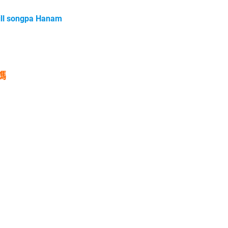
 songpa Hanam
媽