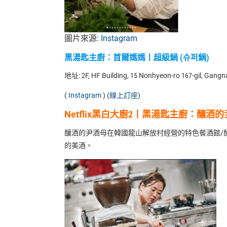
圖片來源:
Instagram
黑湯匙主廚
：
首爾媽媽丨超級鍋 (
슈퍼鍋
)
地址: 2F, HF Building, 15 Nonhyeon-ro 167-gil, Gangn
(
Instagram
) (
線上訂座
)
Netflix黑白大廚2丨黑湯匙主廚
：
釀酒的
釀酒的尹酒母在韓國龍山解放村經營的特色餐酒館/
的美酒。