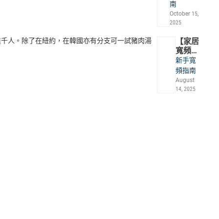
麼是
南
Google
October 15,
Gemini ?
2025
一文了解
申請方法
亦多達千人。除了在紐約，在韓國亦有分支可一試豬肉湯
【家居
及4大功
寬頻
能
2026】
新手寬
5G 寬
頻指南
頻上網
August
慢？一
14, 2025
文睇清
5G寬頻
vs光纖
寬頻