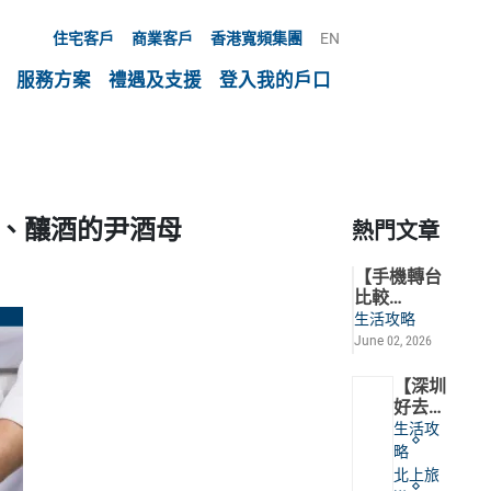
住宅客戶
商業客戶
香港寬頻集團
EN
服務方案
禮遇及支援
登入我的戶口
元、釀酒的尹酒母
熱門文章
【手機轉台
比較
2026】$1XX/
生活攻略
月有60GB？
June 02, 2026
訂
閱 Disney+
【深圳
/ Netflix 慳
好去處
錢攻略
2026】
生活攻
北上打
略
匹克
北上旅
球？17