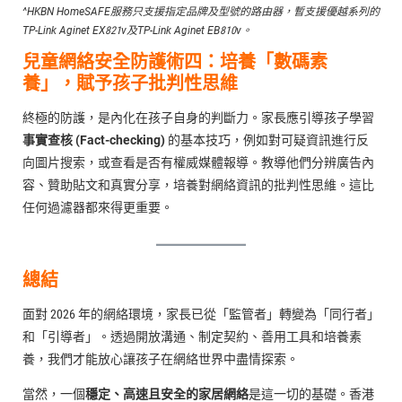
^HKBN HomeSAFE服務只支援指定品牌及型號的路由器，暫支援優越系列的
TP-Link Aginet EX821v及TP-Link Aginet EB810v。
兒童
網絡
安全防護術四：
培養「數碼素
養」，賦予孩子批判性思維
終極的防護，是內化在孩子自身的判斷力。家長應引導孩子學習
事實查核 (Fact-checking)
的基本技巧，例如對可疑資訊進行反
向圖片搜索，或查看是否有權威媒體報導。教導他們分辨廣告內
容、贊助貼文和真實分享，培養對網絡資訊的批判性思維。這比
任何過濾器都來得更重要。
總結
面對 2026 年的網絡環境，家長已從「監管者」轉變為「同行者」
和「引導者」。透過開放溝通、制定契約、善用工具和培養素
養，我們才能放心讓孩子在網絡世界中盡情探索。
當然，一個
穩定、高速且安全的家居網絡
是這一切的基礎。香港