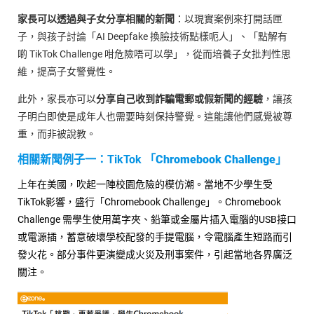
家長可以透過與子女分享相關的新聞
：以現實案例來打開話匣
子，與孩子討論「AI Deepfake 換臉技術點樣呃人」、「點解有
啲 TikTok Challenge 咁危險唔可以學」，從而培養子女批判性思
維，提高子女警覺性。
此外，家長亦可以
分享自己收到詐騙電郵或假新聞的經驗
，讓孩
子明白即使是成年人也需要時刻保持警覺。這能讓他們感覺被尊
重，而非被說教。
相關新聞例子一：
TikTok 「
Chromebook Challenge
」
上年在美國，吹起一陣校園危險的模仿潮。當地不少學生受
TikTok影響，盛行「Chromebook Challenge」。Chromebook
Challenge 需學生使用萬字夾、鉛筆或金屬片插入電腦的USB接口
或電源插，蓄意破壞學校配發的手提電腦，令電腦產生短路而引
發火花。部分事件更演變成火災及刑事案件，引起當地各界廣泛
關注。