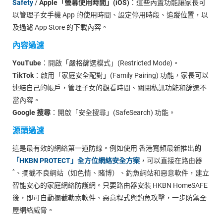
Safety
/
Apple「螢幕使用時間」(iOS)
：這些內置功能讓家長可
以管理子女手機 App 的使用時間、設定停用時段、追蹤位置，以
及過濾 App Store 的下載內容。
內容過濾
YouTube
：開啟「嚴格篩選模式」(Restricted Mode)。
TikTok
：啟用「家庭安全配對」(Family Pairing) 功能，家長可以
連結自己的帳戶，管理子女的觀看時間、關閉私訊功能和篩選不
當內容。
Google 搜尋
：開啟「安全搜尋」(SafeSearch) 功能。
源頭過濾
這是最有效的網絡第一道防線。例如使用 香港寬頻最新推出
的
「HKBN PROTECT」全方位網絡安全方案
，可以直接在路由器
^
、攔截不良網站（如色情、賭博）、釣魚網站和惡意軟件，建立
智能安心的家庭網絡防護網。只要路由器安裝 HKBN HomeSAFE
後，即可自動攔截勒索軟件、惡意程式與釣魚攻擊，一步防禦全
屋網絡威脅。