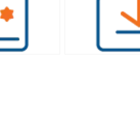
看
極速下
會員獨享快取提速線路，比非會員快30%
的越多）