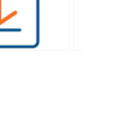
載影片
（最高快取速度取決於您的寬頻，寬頻越高加
享受無干擾的完整觀影體驗