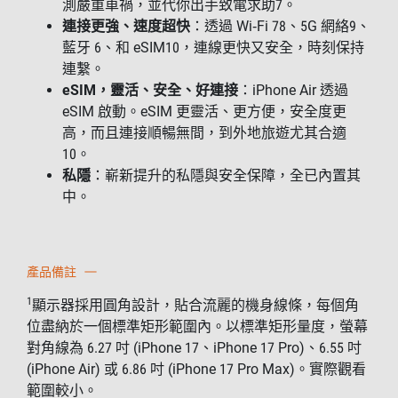
測嚴重車禍，並代你出手致電求助7。
連接更強、速度超快
：透過 Wi‑Fi 78、5G 網絡9、
藍牙 6、和 eSIM10，連線更快又安全，時刻保持
連繫。
eSIM，靈活、安全、好連接
：iPhone Air 透過
eSIM 啟動。eSIM 更靈活、更方便，安全度更
高，而且連接順暢無間，到外地旅遊尤其合適
10。
私隱
：嶄新提升的私隱與安全保障，全已內置其
中。
產品備註
1
顯示器採用圓角設計，貼合流麗的機身線條，每個角
位盡納於一個標準矩形範圍內。以標準矩形量度，螢幕
對角線為 6.27 吋 (iPhone 17、iPhone 17 Pro)、6.55 吋
(iPhone Air) 或 6.86 吋 (iPhone 17 Pro Max)。實際觀看
範圍較小。