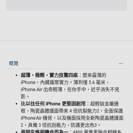
概覽
超薄，極輕，實力技驚四座
：歷來最薄的
iPhone，內藏雄厚實力。薄到僅 5.6 毫米，
iPhone Air 出奇輕薄，在你手中，近乎消失不見
影。
比以往任何 iPhone 更堅固耐⽤
：超輕鈦金屬邊
框，陶瓷晶體護面帶來 4 倍抗裂能⼒2，全面保護
iPhone Air 機背，以及機面採用全新陶瓷晶體護面
2，具備 3 倍抗刮能力，防護更出色3。
兩部先進相機合而為一
：4800 萬像素融合相機系