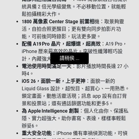
統具備 2 倍光學級變焦。不必移動位置，就能輕
鬆拍攝精彩大作。
1800 萬像素 Center Stage 前置相
機：取景夠靈
活，自拍合照更醒目；更有雙向同步拍影片功
能，可前後同時錄影，玩法更多變。
配備 A19 Pro 晶片，超爆速，超高效
：A19 Pro，
iPhone 歷來最高效的晶片。突破性纖薄輕巧設
請稍侯 ...
計，內藏強大效能。
電池使用時間滿足一天
：影片播放時間長達 27 小
時4。
iOS 26，面貌一新，上手更神
：面貌一新的
Liquid Glass 設計，超悅目、超賞心、一用熟悉。
鎖定畫面，動態活靈活現；訊息 app 設有自訂背
景和投票站；還有通話篩選功能和更多5。
為 Apple Intelligence 創製
：個人化由你、保護私
隱、實力超強大。助你書寫、表達，樣樣事輕鬆
辦妥6。
重大安全功能
：iPhone 備有車禍偵測功能，可偵