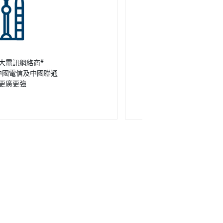
#
3大電訊網絡商
中國電信及中國聯通
以後
更廣更強