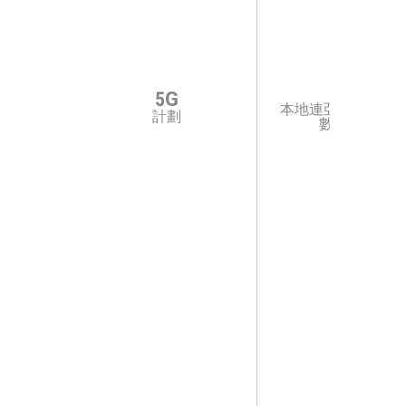
5G
5G
本地連亞太/環球漫
計劃
數據計劃