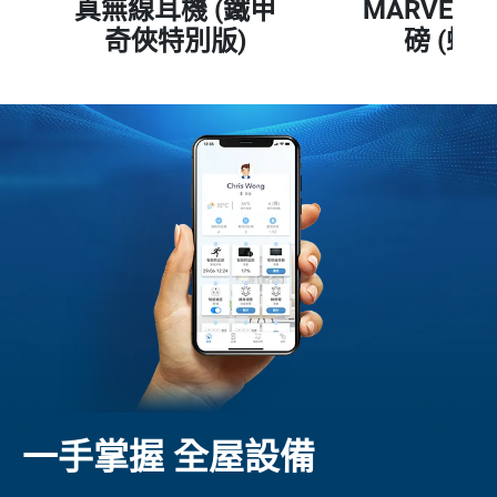
真無線耳機 (鐵甲
MARVEL
奇俠特別版)
磅 (蜘
一手掌握 全屋設備