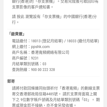
銀行(香港)的「存支票機」。交易完成後可取回印有
支票影像的客戶通知書。
請
按此
瀏覽設有「存支票機」的中國銀行(香港)分
行。
「繳費靈」
電話繳付：18013 (登記月結單) / 18033 (繳付月結單)
網上繳付：
ppshk.com
商戶名稱：香港寬頻網絡有限公司
商戶編號：9231
月結單類別號碼：03
查詢熱線：900 00 222 328
郵寄
請將付款回條連同抬頭祈付「香港寬頻」的劃線支票
寄交香港郵政局信箱4485號。 請於支票背面寫上閣
下之 9位數字賬戶號碼及月結單類別號碼「03」。 期
票或現金恕不接納，亦不會另發收據。