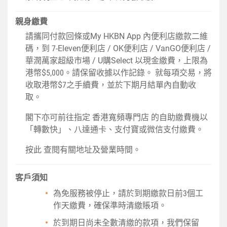
親身繳費
請攜同付款回條或My HKBN App 內便利店繳款二維
碼，到
7-Eleven便利店
/
OK便利店
/ VanGO便利店 /
華潤萬家超級市場 /
U購Select
以現金繳費，上限為
港幣$5,000。請保留收據以作記錄。 就每項交易，將
收取港幣$7之手續費，並於下期月結單內自動收
取。
閣下亦可前往指定
香港寬頻專門店
的自助繳費機以
「轉數快」、八達通卡、支付寶或微信支付繳費。
按此
查閱有關地址及營業時間。
客戶須知
為免服務被停止，請於到期繳款日前3個工
作天繳費，確保準時清繳賬項。
於到期日尚未全數清繳的款項，我們保留