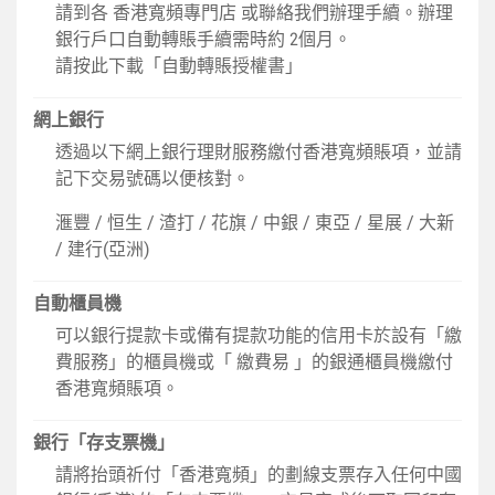
請到各
香港寬頻專門店
或聯絡我們辦理手續。辦理
銀行戶口自動轉賬手續需時約 2個月。
請按此下載「自動轉賬授權書」
網上銀行
透過以下網上銀行理財服務繳付香港寬頻賬項，並請
記下交易號碼以便核對。
滙豐
/
恒生
/
渣打
/
花旗
/
中銀
/
東亞
/
星展
/
大新
/
建行(亞洲)
自動櫃員機
可以銀行提款卡或備有提款功能的信用卡於設有「繳
費服務」的櫃員機或「
繳費易
」的銀通櫃員機繳付
香港寬頻賬項。
銀行「存支票機」
請將抬頭祈付「香港寬頻」的劃線支票存入任何中國