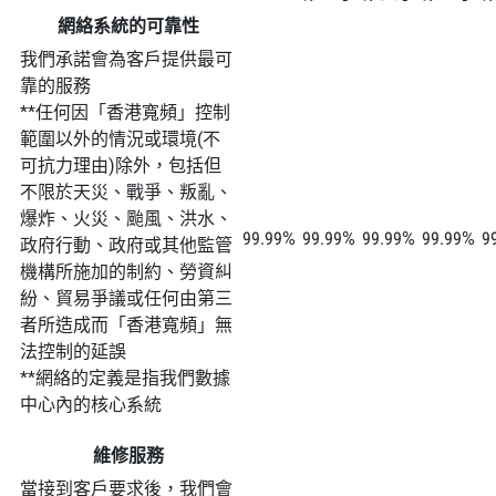
網絡系統的可靠性
我們承諾會為客戶提供最可
靠的服務
**任何因「香港寬頻」控制
範圍以外的情況或環境(不
可抗力理由)除外，包括但
不限於天災、戰爭、叛亂、
爆炸、火災、颱風、洪水、
99.99%
99.99%
99.99%
99.99%
9
政府行動、政府或其他監管
機構所施加的制約、勞資糾
紛、貿易爭議或任何由第三
者所造成而「香港寬頻」無
法控制的延誤
**網絡的定義是指我們數據
中心內的核心系統
維修服務
當接到客戶要求後，我們會