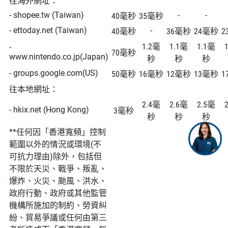
往海外網址：
- shopee.tw (Taiwan)
-
-
40毫秒
35毫秒
- ettoday.net (Taiwan)
-
40毫秒
36毫秒
24毫秒
2
1.2毫
1.1毫
1.1毫
-
70毫秒
www.nintendo.co.jp(Japan)
秒
秒
秒
- groups.google.com(US)
50毫秒
16毫秒
12毫秒
13毫秒
1
往本地網址：
2.4毫
2.6毫
2.5毫
- hkix.net (Hong Kong)
3毫秒
秒
秒
秒
**任何因「香港寬頻」控制
範圍以外的情況或環境(不
可抗力理由)除外，包括但
不限於天災、戰爭、叛亂、
爆炸、火災、颱風、洪水、
政府行動、政府或其他監管
機構所施加的制約、勞資糾
紛、貿易爭議或任何由第三