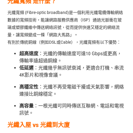
光纖寬頻 是什麼？
光纖寬頻 (Fibre-optic broadband)是一個利用光纖電纜傳輸網絡
數據的寬頻技術，能讓網路服務供應商（ISP）通過光脈衝在玻
璃或塑膠纖維中傳送網絡訊號，從而提供快速又穩定的網絡流
量，讓寬頻變成一條「網路大馬路」。
有別於傳統銅線（例如DSL或Cable），光纖寬頻有以下優勢：
超高速度
：光纖的傳輸速度可達10 Gbps或更高，
傳輸率遠超過銅線。
低延遲
：光纖幾乎無訊號衰減，更適合打機、串流
4K影片和視像會議。
高穩定性
：光纖不再受電磁干擾或天氣影響，網絡
連接比銅線穩定。
高容量
：一根光纖可同時傳送互聯網、電話和電視
訊號。
光纖入屋 vs 光纖到大廈