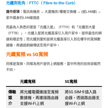
光纖到街角：FTTC（ Fibre-to-the-Curb）
運作原理：
電訊商機房 → 大廈機房/樓層交換機 → (經LAN線) →
家中牆身的LAN線插座
而最為人熟悉的便是「光纖入屋」（FTTH）和「光纖到大廈
（FTTB）」。光纖入屋將光纖直接引入用戶家中，提供最佳的網
速和穩定性；而光纖到廈則是將光纖直接引入到在樓宇的寬頻數
據機，再通過銅線傳送至用戶家中。
光纖寬頻 vs 5G寬頻
同樣是寬頻，同樣為用戶提供上網服務，當中所用的技術卻截然
不同。
光纖寬頻
5G寬頻
傳輸
將光纖電纜連接至寬頻
將5G SIM卡插入路
媒
數據機，再連接路由器
由器，透過路由器支
介
支援Wi-Fi上網
援Wi-Fi上網