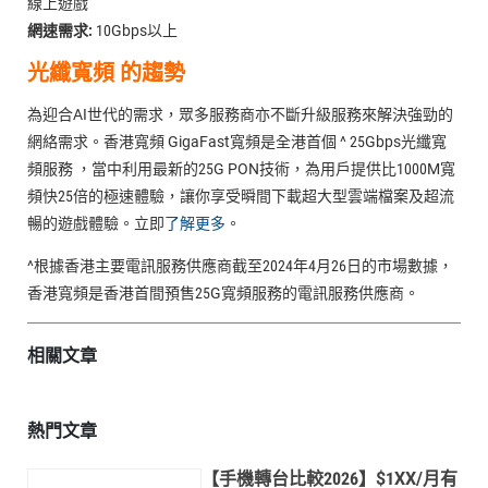
線上遊戲
網速需求:
10Gbps以上
光纖寬頻 的趨勢
為迎合AI世代的需求，眾多服務商亦不斷升級服務來解決強勁的
網絡需求。香港寬頻 GigaFast寬頻是全港首個 ^ 25Gbps光纖寬
頻服務 ，當中利用最新的25G PON技術，為用戶提供比1000M寬
頻快25倍的極速體驗，讓你享受𣊬間下載超大型雲端檔案及超流
暢的遊戲體驗。立即
了解更多
。
^根據香港主要電訊服務供應商截至2024年4月26日的市場數據，
香港寬頻是香港首間預售25G寬頻服務的電訊服務供應商。
相關文章
熱門文章
【手機轉台比較2026】$1XX/月有