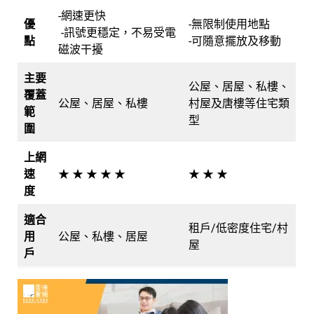
-網速更快
優
-無限制使用地點
-訊號更穩定，不易受電
點
-可隨意擺放及移動
磁波干擾
主要
公屋、居屋、私樓、
覆蓋
公屋、居屋、私樓
村屋及唐樓等住宅類
範
型
圍
上網
速
★ ★ ★ ★ ★
★ ★ ★
度
適合
租戶/低密度住宅/村
用
公屋、私樓、居屋
屋
戶