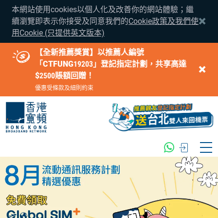
本網站使用cookies以個人化及改善你的網站體驗；繼
續瀏覽即表示你接受及同意我們的
Cookie政策及我們使
用Cookie (只提供英文版本)
【全新推薦獎賞】以推薦人編號
「CTFUNG19203」登記指定計劃，共享高達
$2500賬額回贈！
優惠受條款及細則約束